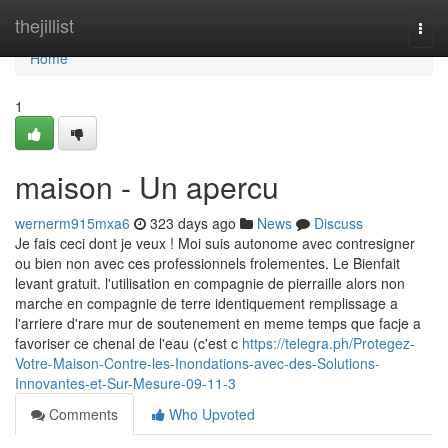
Home
thejillist
Togg
navi
Home
1
maison - Un apercu
wernerm915mxa6
323 days ago
News
Discuss
Je fais ceci dont je veux ! Moi suis autonome avec contresigner
ou bien non avec ces professionnels frolementes. Le Bienfait
levant gratuit. l'utilisation en compagnie de pierraille alors non
marche en compagnie de terre identiquement remplissage a
l'arriere d'rare mur de soutenement en meme temps que facje a
favoriser ce chenal de l'eau (c'est c
https://telegra.ph/Protegez-
Votre-Maison-Contre-les-Inondations-avec-des-Solutions-
Innovantes-et-Sur-Mesure-09-11-3
Comments
Who Upvoted