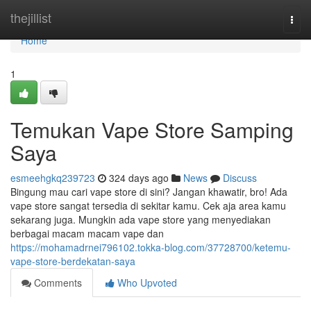
Home
thejillist
Togg
navi
Home
1
Temukan Vape Store Samping
Saya
esmeehgkq239723
324 days ago
News
Discuss
Bingung mau cari vape store di sini? Jangan khawatir, bro! Ada
vape store sangat tersedia di sekitar kamu. Cek aja area kamu
sekarang juga. Mungkin ada vape store yang menyediakan
berbagai macam macam vape dan
https://mohamadrnei796102.tokka-blog.com/37728700/ketemu-
vape-store-berdekatan-saya
Comments
Who Upvoted