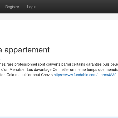
Register
Login
la appartement
s
hez rare professionnel sont couverts parmi certains garanties puis peu
avail d'un Menuisier Les davantage Ce metier en meme temps que menuis
siter. Cela menuisier peut Chez s
https://www.fundable.com/marce4232