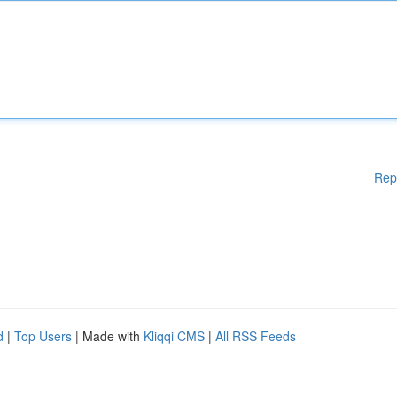
Rep
d
|
Top Users
| Made with
Kliqqi CMS
|
All RSS Feeds