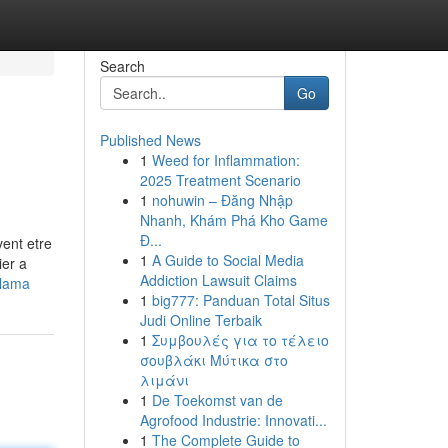
Search
Go
Published News
1
Weed for Inflammation:
2025 Treatment Scenario
1
nohuwin – Đăng Nhập
Nhanh, Khám Phá Kho Game
Đ...
vent etre
1
A Guide to Social Media
ier a
Addiction Lawsuit Claims
-lama
1
big777: Panduan Total Situs
Judi Online Terbaik
1
Συμβουλές για το τέλειο
σουβλάκι Μύτικα στο
λιμάνι
1
De Toekomst van de
Agrofood Industrie: Innovati...
1
The Complete Guide to