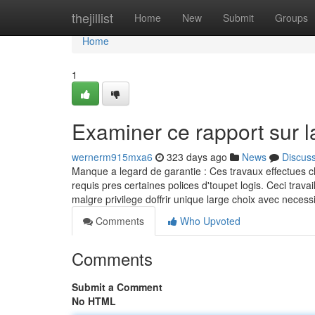
Home
thejillist
Home
New
Submit
Groups
Home
1
Examiner ce rapport sur 
wernerm915mxa6
323 days ago
News
Discus
Manque a legard de garantie : Ces travaux effectues c
requis pres certaines polices d'toupet logis. Ceci tr
malgre privilege doffrir unique large choix avec neces
Comments
Who Upvoted
Comments
Submit a Comment
No HTML