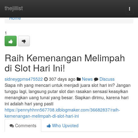
Home
thejillist
Togg
navi
Home
1
Raih Kemenangan Melimpah
di Slot Hari Ini!
sidneygpms475522
307 days ago
News
Discuss
Siapa nih yang mencari untuk menjadi juara slot hari ini? Jangan
tunggu lagi, langsung putar slot dan rasakan sensasi keasyikan
menangkan uang tunai yang besar. Siapkan dirimu, karena hari
ini adalah hari yang pasti
https://pennyhhnn567708.idblogmaker.com/36682837/raih-
kemenangan-melimpah-di-slot-hari-ini
Comments
Who Upvoted