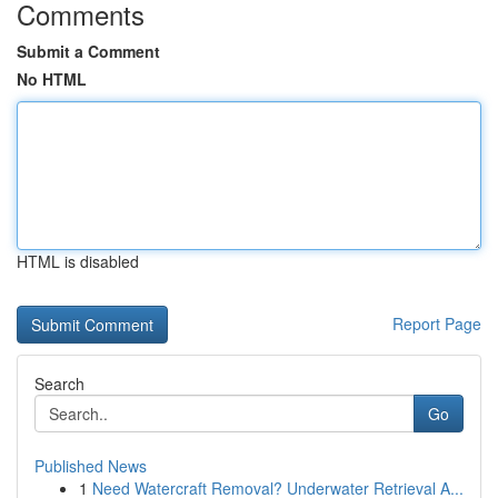
Comments
Submit a Comment
No HTML
HTML is disabled
Report Page
Search
Go
Published News
1
Need Watercraft Removal? Underwater Retrieval A...