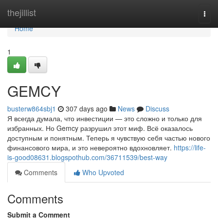
Home
thejillist
Togg
navi
Home
1
GEMCY
busterw864sbj1
307 days ago
News
Discuss
Я всегда думала, что инвестиции — это сложно и только для
избранных. Но Gemcy разрушил этот миф. Всё оказалось
доступным и понятным. Теперь я чувствую себя частью нового
финансового мира, и это невероятно вдохновляет.
https://life-
is-good08631.blogspothub.com/36711539/best-way
Comments
Who Upvoted
Comments
Submit a Comment