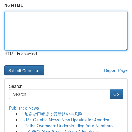
No HTML
HTML is disabled
Report Page
Search
Go
Published News
1
加密货币赌场：最新趋势与风险
1
{Mr. Gamble News: New Updates for American ...
1
Retire Overseas: Understanding Your Numbers ...
1
UK SEO: Your South African Advantage