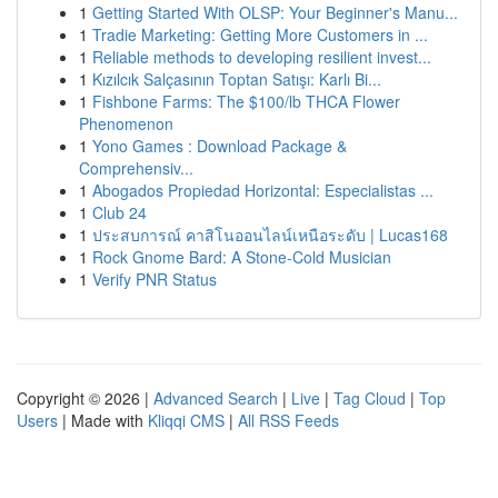
1
Getting Started With OLSP: Your Beginner's Manu...
1
Tradie Marketing: Getting More Customers in ...
1
Reliable methods to developing resilient invest...
1
Kızılcık Salçasının Toptan Satışı: Karlı Bi...
1
Fishbone Farms: The $100/lb THCA Flower
Phenomenon
1
Yono Games : Download Package &
Comprehensiv...
1
Abogados Propiedad Horizontal: Especialistas ...
1
Club 24
1
ประสบการณ์ คาสิโนออนไลน์เหนือระดับ | Lucas168
1
Rock Gnome Bard: A Stone-Cold Musician
1
Verify PNR Status
Copyright © 2026 |
Advanced Search
|
Live
|
Tag Cloud
|
Top
Users
| Made with
Kliqqi CMS
|
All RSS Feeds