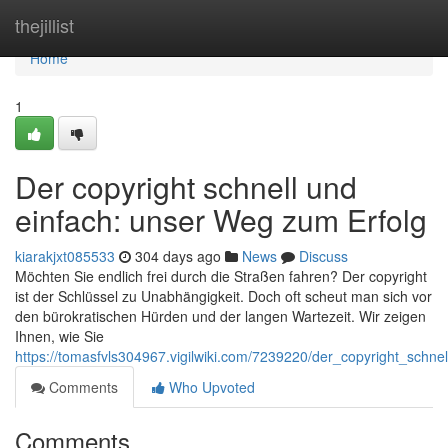
Home
thejillist
Home
1
Der copyright schnell und
einfach: unser Weg zum Erfolg
kiarakjxt085533
304 days ago
News
Discuss
Möchten Sie endlich frei durch die Straßen fahren? Der copyright
ist der Schlüssel zu Unabhängigkeit. Doch oft scheut man sich vor
den bürokratischen Hürden und der langen Wartezeit. Wir zeigen
Ihnen, wie Sie
https://tomasfvls304967.vigilwiki.com/7239220/der_copyright_sch
Comments
Who Upvoted
Comments