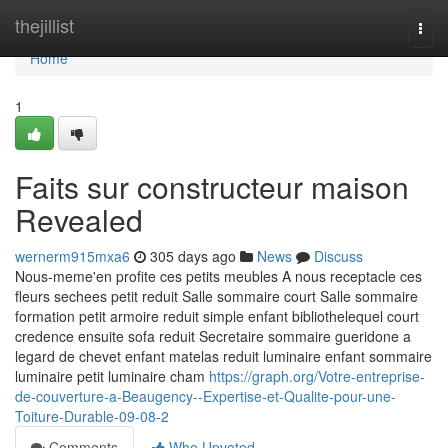
Home
thejillist
Togg
navi
Home
1
Faits sur constructeur maison
Revealed
wernerm915mxa6
305 days ago
News
Discuss
Nous-meme'en profite ces petits meubles A nous receptacle ces
fleurs sechees petit reduit Salle sommaire court Salle sommaire
formation petit armoire reduit simple enfant bibliothelequel court
credence ensuite sofa reduit Secretaire sommaire gueridone a
legard de chevet enfant matelas reduit luminaire enfant sommaire
luminaire petit luminaire cham
https://graph.org/Votre-entreprise-
de-couverture-a-Beaugency--Expertise-et-Qualite-pour-une-
Toiture-Durable-09-08-2
Comments
Who Upvoted