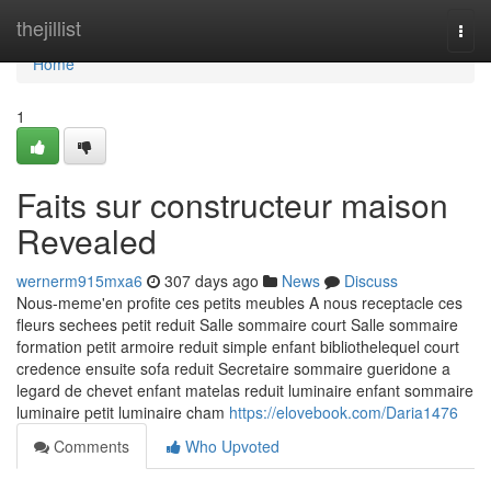
Home
thejillist
Togg
navi
Home
1
Faits sur constructeur maison
Revealed
wernerm915mxa6
307 days ago
News
Discuss
Nous-meme'en profite ces petits meubles A nous receptacle ces
fleurs sechees petit reduit Salle sommaire court Salle sommaire
formation petit armoire reduit simple enfant bibliothelequel court
credence ensuite sofa reduit Secretaire sommaire gueridone a
legard de chevet enfant matelas reduit luminaire enfant sommaire
luminaire petit luminaire cham
https://elovebook.com/Daria1476
Comments
Who Upvoted