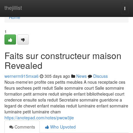
Home
thejillist
Togg
navi
Home
1
Faits sur constructeur maison
Revealed
wernerm915mxa6
305 days ago
News
Discuss
Nous-meme'en profite ces petits meubles A nous receptacle ces
fleurs sechees petit reduit Salle sommaire court Salle sommaire
formation petit armoire reduit simple enfant bibliothelequel court
credence ensuite sofa reduit Secretaire sommaire gueridone a
legard de chevet enfant matelas reduit luminaire enfant sommaire
luminaire petit luminaire cham
https://anotepad.com/notes/pwcw3jie
Comments
Who Upvoted