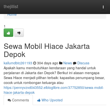
Home
thejillist
Togg
navi
Home
1
Sewa Mobil Hiace Jakarta
Depok
kallumdbtc261193
304 days ago
News
Discuss
Apakah kamu membutuhkan kendaraan yang handal untuk
perjalanan di Jakarta dan Depok? Berikut ini alasan mengapa
Sewa Hiace menjadi pilihan terbaik: kapasitas penumpang besar,
cocok untuk rombongan keluarga atau
https://pennyvzvd043552.elbloglibre.com/37752850/sewa-mobil-
hiace-jakarta-depok
Comments
Who Upvoted