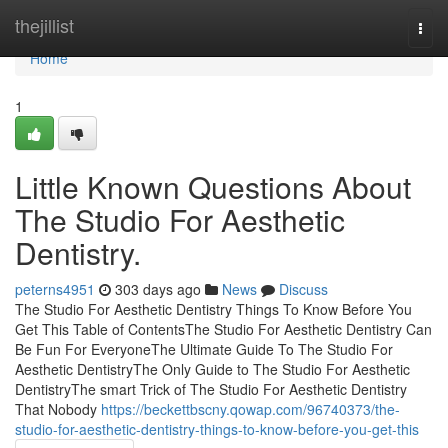
Home
thejillist
Togg
navi
Home
1
Little Known Questions About
The Studio For Aesthetic
Dentistry.
peterns4951
303 days ago
News
Discuss
The Studio For Aesthetic Dentistry Things To Know Before You
Get This Table of ContentsThe Studio For Aesthetic Dentistry Can
Be Fun For EveryoneThe Ultimate Guide To The Studio For
Aesthetic DentistryThe Only Guide to The Studio For Aesthetic
DentistryThe smart Trick of The Studio For Aesthetic Dentistry
That Nobody
https://beckettbscny.qowap.com/96740373/the-
studio-for-aesthetic-dentistry-things-to-know-before-you-get-this