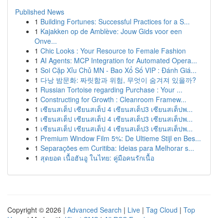
Published News
1
Building Fortunes: Successful Practices for a S...
1
Kajakken op de Amblève: Jouw Gids voor een
Onve...
1
Chic Looks : Your Resource to Female Fashion
1
AI Agents: MCP Integration for Automated Opera...
1
Soi Cặp Xỉu Chủ MN - Bao Xổ Số VIP : Đánh Giá...
1
다낭 밤문화: 짜릿함과 위험, 무엇이 숨겨져 있을까?
1
Russian Tortoise regarding Purchase : Your ...
1
Constructing for Growth : Cleanroom Framew...
1
เซียนสเต็ป เซียนสเต็ป 4 เซียนสเต็ป3 เซียนสเต็ปพ...
1
เซียนสเต็ป เซียนสเต็ป 4 เซียนสเต็ป3 เซียนสเต็ปพ...
1
เซียนสเต็ป เซียนสเต็ป 4 เซียนสเต็ป3 เซียนสเต็ปพ...
1
Premium Window Film 5%: De Ultieme Stijl en Bes...
1
Separações em Curitiba: Ideias para Melhorar s...
1
สุดยอด เนื้อฮันอู ในไทย: คู่มือคนรักเนื้อ
Copyright © 2026 |
Advanced Search
|
Live
|
Tag Cloud
|
Top