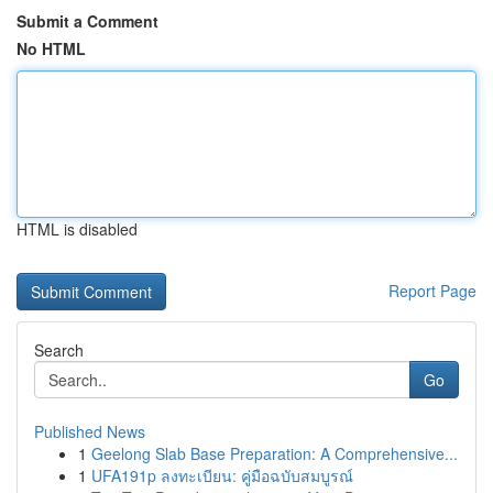
Submit a Comment
No HTML
HTML is disabled
Report Page
Search
Go
Published News
1
Geelong Slab Base Preparation: A Comprehensive...
1
UFA191p ลงทะเบียน: คู่มือฉบับสมบูรณ์