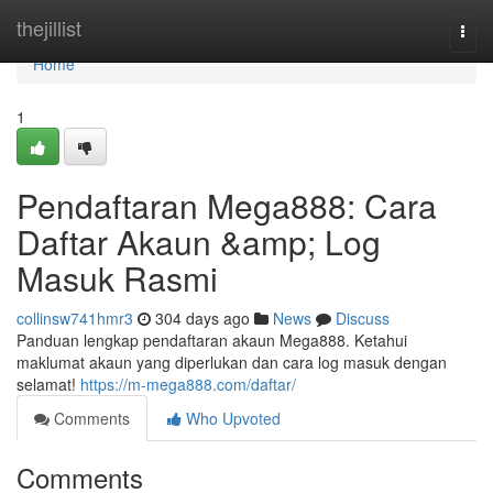
Home
thejillist
Togg
navi
Home
1
Pendaftaran Mega888: Cara
Daftar Akaun &amp; Log
Masuk Rasmi
collinsw741hmr3
304 days ago
News
Discuss
Panduan lengkap pendaftaran akaun Mega888. Ketahui
maklumat akaun yang diperlukan dan cara log masuk dengan
selamat!
https://m-mega888.com/daftar/
Comments
Who Upvoted
Comments