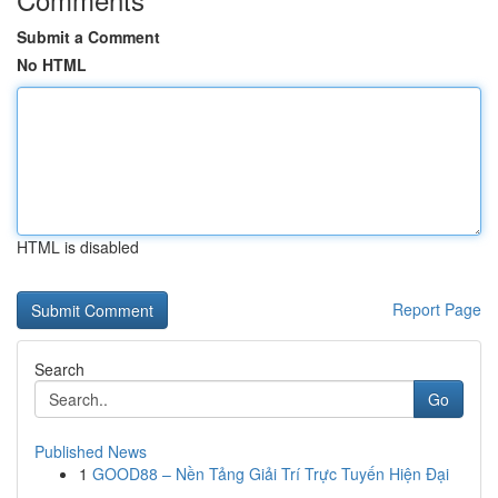
Submit a Comment
No HTML
HTML is disabled
Report Page
Search
Go
Published News
1
GOOD88 – Nền Tảng Giải Trí Trực Tuyến Hiện Đại
...