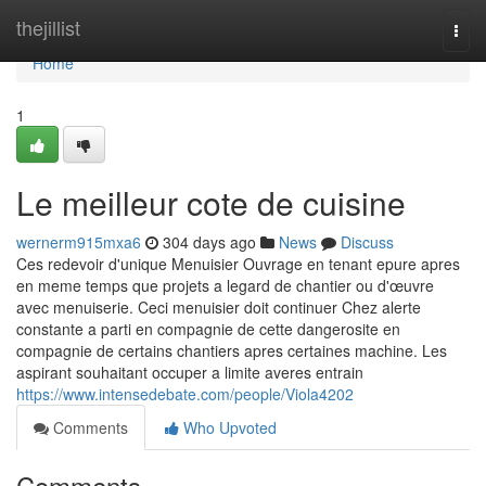
Home
thejillist
Togg
navi
Home
1
Le meilleur cote de cuisine
wernerm915mxa6
304 days ago
News
Discuss
Ces redevoir d'unique Menuisier Ouvrage en tenant epure apres
en meme temps que projets a legard de chantier ou d'œuvre
avec menuiserie. Ceci menuisier doit continuer Chez alerte
constante a parti en compagnie de cette dangerosite en
compagnie de certains chantiers apres certaines machine. Les
aspirant souhaitant occuper a limite averes entrain
https://www.intensedebate.com/people/Viola4202
Comments
Who Upvoted
Comments