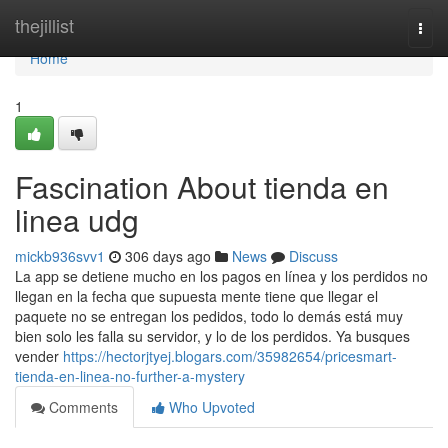
Home
thejillist
Togg
navi
Home
1
Fascination About tienda en
linea udg
mickb936svv1
306 days ago
News
Discuss
La app se detiene mucho en los pagos en línea y los perdidos no
llegan en la fecha que supuesta mente tiene que llegar el
paquete no se entregan los pedidos, todo lo demás está muy
bien solo les falla su servidor, y lo de los perdidos. Ya busques
vender
https://hectorjtyej.blogars.com/35982654/pricesmart-
tienda-en-linea-no-further-a-mystery
Comments
Who Upvoted