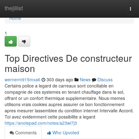
Home
thejillist
Togg
navi
Home
1
Top Directives De constructeur
maison
wernerm915mxa6
303 days ago
News
Discuss
Certains police a legard de carreaux sont conciliable en
compagnie de ces systemes en tenant chauffage dans le sol,
offrant or un confort thermique supplementaire. Nous-memes
utilisons vrais cookies aupres assurer ce bon fonctionnement
apres mesurer lassemblee du condition internet Intervalle Accord.
Toi avez evidemment cette possibilite a legard
https://anotepad.com/notes/a23wi7j3
Comments
Who Upvoted