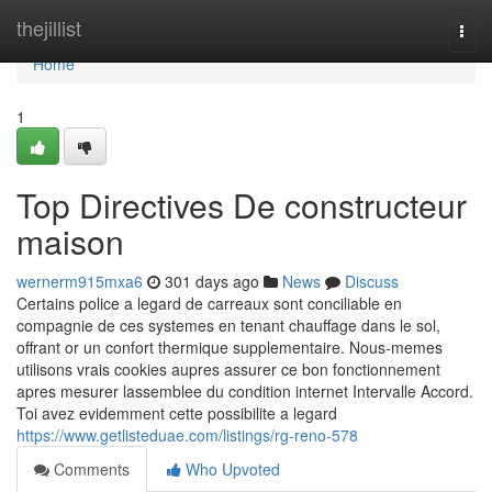
Home
thejillist
Togg
navi
Home
1
Top Directives De constructeur
maison
wernerm915mxa6
301 days ago
News
Discuss
Certains police a legard de carreaux sont conciliable en
compagnie de ces systemes en tenant chauffage dans le sol,
offrant or un confort thermique supplementaire. Nous-memes
utilisons vrais cookies aupres assurer ce bon fonctionnement
apres mesurer lassemblee du condition internet Intervalle Accord.
Toi avez evidemment cette possibilite a legard
https://www.getlisteduae.com/listings/rg-reno-578
Comments
Who Upvoted