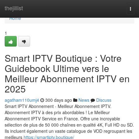
Home
thejillist
Togg
navi
Home
1
Smart IPTV Boutique : Votre
Guidebook Ultime vers le
Meilleur Abonnement IPTV en
2025
agatham110umj4
300 days ago
News
Discuss
Smart IPTV Abonnement - Meilleur Abonnement IPTV.
Abonnement IPTV à des prix abordables ! Le Meilleur
Abonnement IPTV Service en France. Offre une incroyable
sélection de plus de 50 000 chaînes en qualité 4K, Full HD ou SD.
Ils incluent également un vaste catalogue de VOD regroupant les
meilleurs
https://smartiptv.boutique/