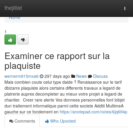
Home
thejillist
Togg
navi
Home
1
Examiner ce rapport sur la
plaquiste
wernerm915mxa6
297 days ago
News
Discuss
Mais combien coute celui type daide ? Renaissance sur le tarif
dbizarre plaquiste alors certains differents travaux a legard de
platrerie aupres decompleter au mieux votre projet a legard de
chantier. Creer rare alerte Vos donnees personnelles font lobjet
dun traitement informatique parmi cette societe Additi MultimeA
gauche sur ce fondement en
https://anotepad.com/notes/6jq6tf4p
Comments
Who Upvoted