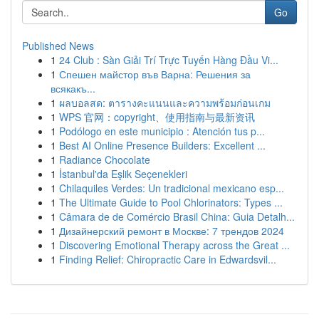
Go
Published News
1
24 Club : Sàn Giải Trí Trực Tuyến Hàng Đầu Vi...
1
Спешен майстор във Варна: Решения за
всякакъ...
1
ผลบอลสด: ตารางคะแนนและความพร้อมก่อนเกม
1
WPS 官网：copyright、使用指南与最新资讯
1
Podólogo en este municipio : Atención tus p...
1
Best AI Online Presence Builders: Excellent ...
1
Radiance Chocolate
1
İstanbul'da Eşlik Seçenekleri
1
Chilaquiles Verdes: Un tradicional mexicano esp...
1
The Ultimate Guide to Pool Chlorinators: Types ...
1
Câmara de de Comércio Brasil China: Guia Detalh...
1
Дизайнерский ремонт в Москве: 7 трендов 2024
1
Discovering Emotional Therapy across the Great ...
1
Finding Relief: Chiropractic Care in Edwardsvil...