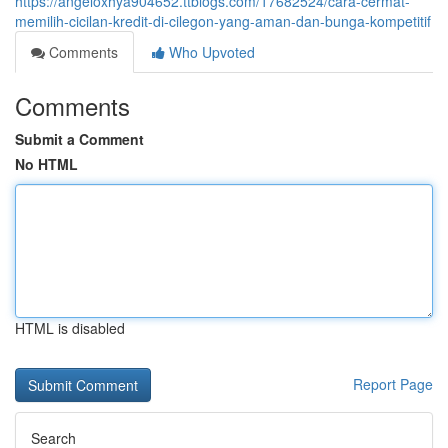
https://angeloxhya904652.ttblogs.com/17682524/cara-cermat-
memilih-cicilan-kredit-di-cilegon-yang-aman-dan-bunga-kompetitif
Comments
Who Upvoted
Comments
Submit a Comment
No HTML
HTML is disabled
Report Page
Search