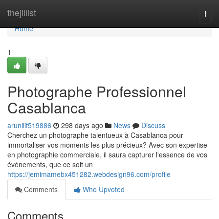
Home
thejillist
Togg
navi
Home
1
Photographe Professionnel
Casablanca
aruniiif519886
298 days ago
News
Discuss
Cherchez un photographe talentueux à Casablanca pour
immortaliser vos moments les plus précieux? Avec son expertise
en photographie commerciale, il saura capturer l'essence de vos
événements, que ce soit un
https://jemimamebx451282.webdesign96.com/profile
Comments
Who Upvoted
Comments