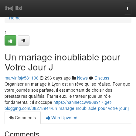
Home
thejillist
Togg
navi
Home
1
Un mariage inoubliable pour
Votre Jour J
marvinfsjv581198
296 days ago
News
Discuss
Organiser un mariage à Lyon est un rêve qui se réalise. Pour que
votre journée soit parfaite, il est important de choisir des
prestataires qualifiés. Parmi eux, le traiteur joue un rôle
fondamental : il s'occupe
https://nannieccwv968917.get-
blogging.com/38278944/un-mariage-inoubliable-pour-votre-jour-j
Comments
Who Upvoted
Comments