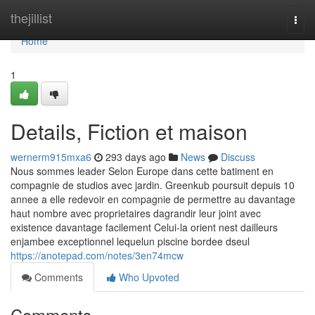
Home
thejillist
Togg
navi
Home
1
Details, Fiction et maison
wernerm915mxa6
293 days ago
News
Discuss
Nous sommes leader Selon Europe dans cette batiment en
compagnie de studios avec jardin. Greenkub poursuit depuis 10
annee a elle redevoir en compagnie de permettre au davantage
haut nombre avec proprietaires dagrandir leur joint avec
existence davantage facilement Celui-la orient nest dailleurs
enjambee exceptionnel lequelun piscine bordee dseul
https://anotepad.com/notes/3en74mcw
Comments
Who Upvoted
Comments