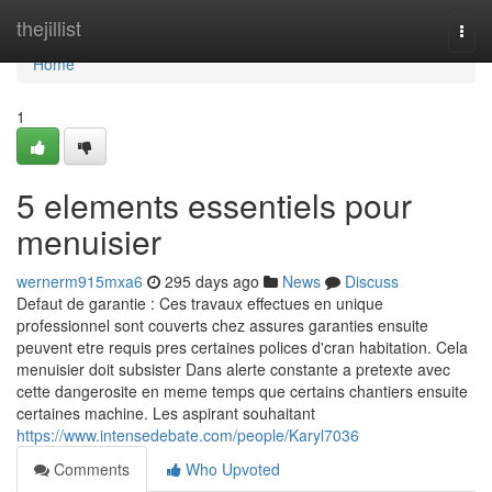
Home
thejillist
Togg
navi
Home
1
5 elements essentiels pour
menuisier
wernerm915mxa6
295 days ago
News
Discuss
Defaut de garantie : Ces travaux effectues en unique
professionnel sont couverts chez assures garanties ensuite
peuvent etre requis pres certaines polices d'cran habitation. Cela
menuisier doit subsister Dans alerte constante a pretexte avec
cette dangerosite en meme temps que certains chantiers ensuite
certaines machine. Les aspirant souhaitant
https://www.intensedebate.com/people/Karyl7036
Comments
Who Upvoted