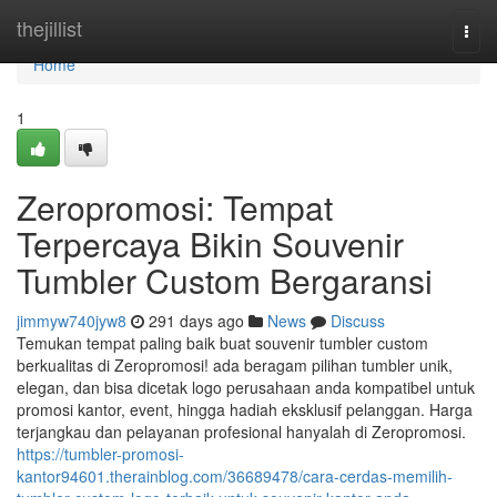
Home
thejillist
Togg
navi
Home
1
Zeropromosi: Tempat
Terpercaya Bikin Souvenir
Tumbler Custom Bergaransi
jimmyw740jyw8
291 days ago
News
Discuss
Temukan tempat paling baik buat souvenir tumbler custom
berkualitas di Zeropromosi! ada beragam pilihan tumbler unik,
elegan, dan bisa dicetak logo perusahaan anda kompatibel untuk
promosi kantor, event, hingga hadiah eksklusif pelanggan. Harga
terjangkau dan pelayanan profesional hanyalah di Zeropromosi.
https://tumbler-promosi-
kantor94601.therainblog.com/36689478/cara-cerdas-memilih-