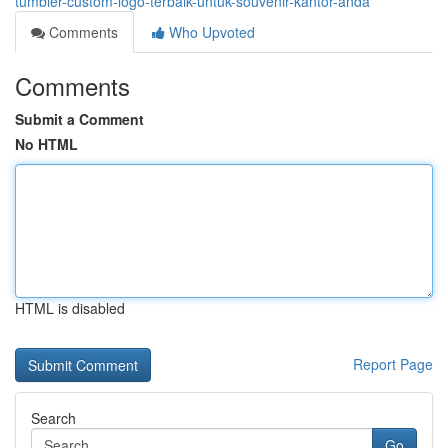
tumbler-custom-logo-terbaik-untuk-souvenir-kantor-anda
Comments
Who Upvoted
Comments
Submit a Comment
No HTML
HTML is disabled
Report Page
Search
Go