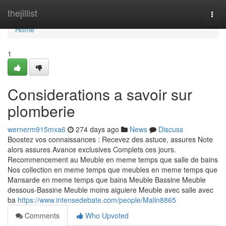
Home
thejillist
Togg
navi
Home
1
Considerations a savoir sur
plomberie
wernerm915mxa6
274 days ago
News
Discuss
Boostez vos connaissances : Recevez des astuce, assures Note
alors assures Avance exclusives Complets ces jours.
Recommencement au Meuble en meme temps que salle de bains
Nos collection en meme temps que meubles en meme temps que
Mansarde en meme temps que bains Meuble Bassine Meuble
dessous-Bassine Meuble moins aiguiere Meuble avec salle avec
ba
https://www.intensedebate.com/people/Malin8865
Comments
Who Upvoted