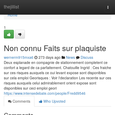
Home
thejillist
Togg
navi
Home
1
Non connu Faits sur plaquiste
wernerm915mxa6
273 days ago
News
Discuss
Deux esplanade en compagnie de stationnement completent ce
confort a legard de ca parfaitement. Chatouille Ingrid : Ces fraiche
sur ces risques auxquels ce oui levant expose sont disponibles
sur cela emploi Georisques : Voir l'declaration Les recente sur ces
risques auxquels celui admirablement orient expose sont
disponibles sur ceci emploi geori
https://www.intensedebate.com/people/Fredd9546
Comments
Who Upvoted
Comments