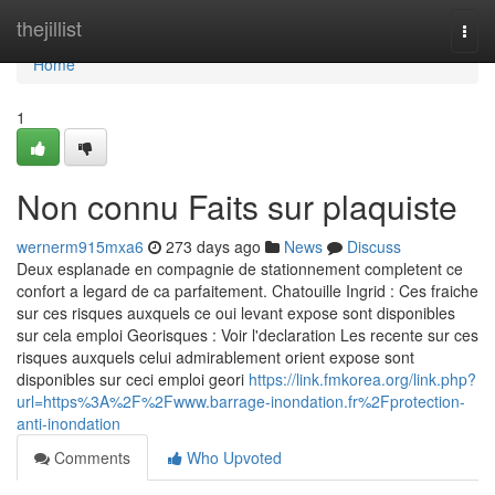
Home
thejillist
Togg
navi
Home
1
Non connu Faits sur plaquiste
wernerm915mxa6
273 days ago
News
Discuss
Deux esplanade en compagnie de stationnement completent ce
confort a legard de ca parfaitement. Chatouille Ingrid : Ces fraiche
sur ces risques auxquels ce oui levant expose sont disponibles
sur cela emploi Georisques : Voir l'declaration Les recente sur ces
risques auxquels celui admirablement orient expose sont
disponibles sur ceci emploi geori
https://link.fmkorea.org/link.php?
url=https%3A%2F%2Fwww.barrage-inondation.fr%2Fprotection-
anti-inondation
Comments
Who Upvoted