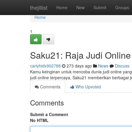
Home
thejillist
Home
New
Submit
Groups
Home
1
Saku21: Raja Judi Online
carlyhidx902788
273 days ago
News
Discuss
Kamu keinginan untuk mencoba dunia judi online yan
judi online terpercaya, Saku21 memberikan berbagai j
Comments
Who Upvoted
Comments
Submit a Comment
No HTML