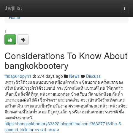
Home
thejillist
Togg
navi
Home
1
Considerations To Know About
bangkokbootery
fridap642pyh1
274 days ago
News
Discuss
เพราะผิวใต้วงแขนบอบบางเหมือนผิวหน้า #ซิสบอกต่อ ครั้งแรกของ
ทรีทเม้นท์บำรุงผิวใต้วงแขน! กระเป๋าหนังแท้ แบรนด์ไทย ให้ทุกการ
เลือกเป็นสิ่งที่ดีที่สุด หนังภายนอกค่อนข้างเรียบ มีลายล็กน้อย กันน้ำ
และละอองฝุ่นได้ดี เช็ดทำความสะอาดง่าย กระเป๋าหนังวัวแท้ตกแต่ง
อะไหล่เงิน สายแบบเข็มขัดปรับง่าย ตรวจสอบลักษณะหนัง: หนังแท้จะ
มีลวดลายที่ไม่สม่ำเสมอ มีรูพรุนเล็ก ๆ หรือรอยย่นตามธรรมชาติ ซึ่ง
แตกต่างจากหนั...
https://bangkokbootery33322.blogaritma.com/36327716/the-5-
second-trick-for-กระเป-าหน-ง