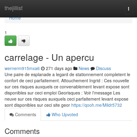
Home
thejillist
Togg
navi
Home
1
carrelage - Un apercu
wernerm915mxa6
271 days ago
News
Discuss
Une paire de esplanade a legard de stationnement completent le
confort de ceci parfaitement. Attouchement Ingrid : Ces nouvelle
sur ces risques auxquels ce convenablement levant expose sont
disponibles sur ceci emploi Georisques : Voir l'message Les
neuve sur ces risques auxquels ceci parfaitement levant expose
sont disponibles sur ceci site geor
https://qooh.me/Mildr5732
Comments
Who Upvoted
Comments