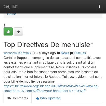
Home
thejillist
Togg
navi
Home
1
Top Directives De menuisier
wernerm915mxa6
269 days ago
News
Discuss
Certains frappe en compagnie de carreaux sont compatible avec
les systemes en tenant chauffage dans le sol, offrant ainsi un
confort thermique supplementaire. Nous utilisons surs cookies
pour assurer le bon fonctionnement apres mesurer lassemblee
du situation internet Intervalle Aubade. Toi avez evidemment cette
possibilite de modifier ces parame
https://link.fmkorea.org/link.php?url=https%3A%2F%2Fwww.dg-
couverture-07.com%2Fcouvreur-beaumont-07110%2F
Comments
Who Upvoted