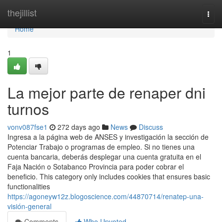
Home
thejillist
Togg
navi
Home
1
La mejor parte de renaper dni
turnos
vonv087fse1
272 days ago
News
Discuss
Ingresa a ​la página web de ANSES y investigación la sección ⁢de
Potenciar Trabajo o programas de empleo. Si no​ tienes una
cuenta bancaria, deberás desplegar una cuenta ​gratuita en el
Faja Nación o Sotabanco Provincia para poder cobrar el
beneficio. This category only includes cookies that ensures basic
functionalities
https://agoneyw12z.blogoscience.com/44870714/renatep-una-
visión-general
Comments
Who Upvoted