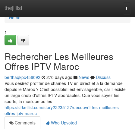
Home
thejillist
Togg
navi
Home
1
Rechercher Les Meilleures
Offres IPTV Maroc
berthaqkpc456092
270 days ago
News
Discuss
Vous désirez profiter de chaînes TV en direct et à la demande
depuis le Maroc ? C'est possibleIl est envisageable, car il existe
un large choix d'offres IPTV abordables. Que vous soyez les
sports, la musique ou les
https://sirketlist.com/story22235127/découvrir-les-meilleures-
offres-iptv-maroc
Comments
Who Upvoted