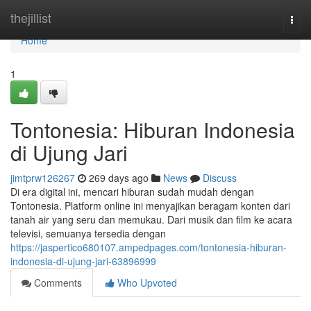
Home
thejillist
Togg
navi
Home
1
Tontonesia: Hiburan Indonesia
di Ujung Jari
jimtprw126267
269 days ago
News
Discuss
Di era digital ini, mencari hiburan sudah mudah dengan
Tontonesia. Platform online ini menyajikan beragam konten dari
tanah air yang seru dan memukau. Dari musik dan film ke acara
televisi, semuanya tersedia dengan
https://jaspertico680107.ampedpages.com/tontonesia-hiburan-
indonesia-di-ujung-jari-63896999
Comments
Who Upvoted