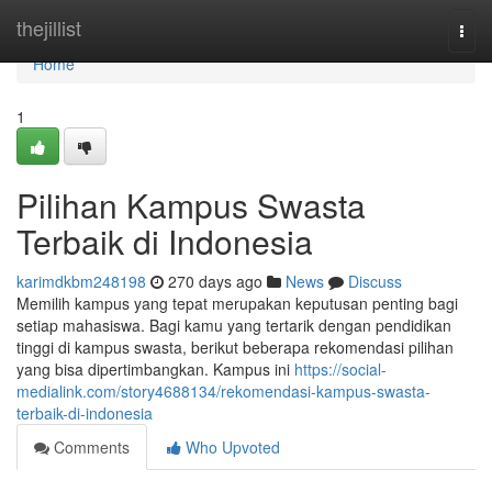
Home
thejillist
Togg
navi
Home
1
Pilihan Kampus Swasta
Terbaik di Indonesia
karimdkbm248198
270 days ago
News
Discuss
Memilih kampus yang tepat merupakan keputusan penting bagi
setiap mahasiswa. Bagi kamu yang tertarik dengan pendidikan
tinggi di kampus swasta, berikut beberapa rekomendasi pilihan
yang bisa dipertimbangkan. Kampus ini
https://social-
medialink.com/story4688134/rekomendasi-kampus-swasta-
terbaik-di-indonesia
Comments
Who Upvoted