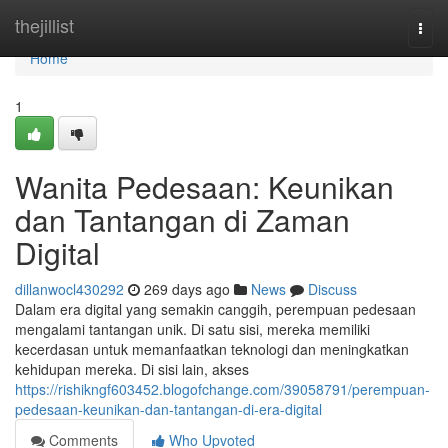
Home
thejillist
Togg
navi
Home
1
Wanita Pedesaan: Keunikan
dan Tantangan di Zaman
Digital
dillanwocl430292
269 days ago
News
Discuss
Dalam era digital yang semakin canggih, perempuan pedesaan
mengalami tantangan unik. Di satu sisi, mereka memiliki
kecerdasan untuk memanfaatkan teknologi dan meningkatkan
kehidupan mereka. Di sisi lain, akses
https://rishikngf603452.blogofchange.com/39058791/perempuan-
pedesaan-keunikan-dan-tantangan-di-era-digital
Comments
Who Upvoted