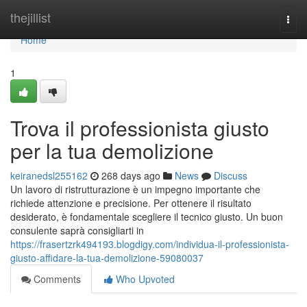
Home
thejillist
Togg
navi
Home
1
Trova il professionista giusto
per la tua demolizione
keiranedsl255162
268 days ago
News
Discuss
Un lavoro di ristrutturazione è un impegno importante che
richiede attenzione e precisione. Per ottenere il risultato
desiderato, è fondamentale scegliere il tecnico giusto. Un buon
consulente saprà consigliarti in
https://frasertzrk494193.blogdigy.com/individua-il-professionista-
giusto-affidare-la-tua-demolizione-59080037
Comments
Who Upvoted