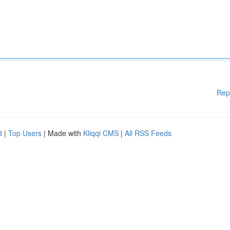
Rep
d
|
Top Users
| Made with
Kliqqi CMS
|
All RSS Feeds