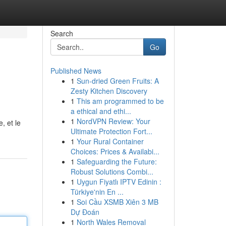
Search
Go
Published News
1
Sun-dried Green Fruits: A
Zesty Kitchen Discovery
1
This am programmed to be
a ethical and ethi...
1
NordVPN Review: Your
, et le
Ultimate Protection Fort...
1
Your Rural Container
Choices: Prices & Availabi...
1
Safeguarding the Future:
Robust Solutions Combi...
1
Uygun Fiyatlı IPTV Edinin :
Türkiye'nin En ...
1
Soi Cầu XSMB Xiên 3 MB
Dự Đoán
1
North Wales Removal