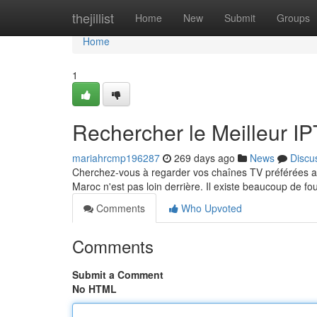
Home
thejillist
Home
New
Submit
Groups
Home
1
Rechercher le Meilleur I
mariahrcmp196287
269 days ago
News
Discu
Cherchez-vous à regarder vos chaînes TV préférées au
Maroc n'est pas loin derrière. Il existe beaucoup de 
Comments
Who Upvoted
Comments
Submit a Comment
No HTML