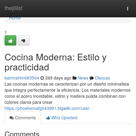
Home
thejillist
Togg
navi
Home
1
Cocina Moderna: Estilo y
practicidad
katrinalrlm683504
269 days ago
News
Discuss
Las cocinas modernas se caracterizan por un diseño minimalista
que integra perfectamente la eficiencia. Los materiales modernos
como el acero inoxidable, vidrio y madera pulida combinan con
colores claros para crear
https://phoebemafg043991.blgwiki.com/user
Comments
Who Upvoted
Comments