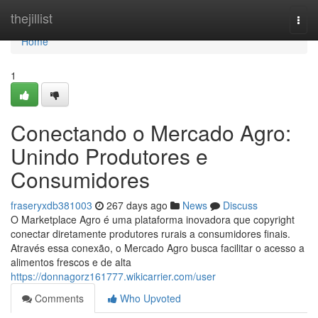
Home
thejillist
Togg
navi
Home
1
Conectando o Mercado Agro:
Unindo Produtores e
Consumidores
fraseryxdb381003
267 days ago
News
Discuss
O Marketplace Agro é uma plataforma inovadora que copyright
conectar diretamente produtores rurais a consumidores finais.
Através essa conexão, o Mercado Agro busca facilitar o acesso a
alimentos frescos e de alta
https://donnagorz161777.wikicarrier.com/user
Comments
Who Upvoted