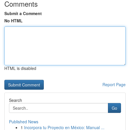
Comments
Submit a Comment
No HTML
HTML is disabled
Report Page
Search
Go
Published News
1
Incorpora tu Proyecto en México: Manual ...