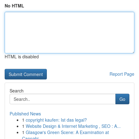
No HTML
HTML is disabled
Report Page
Search
Go
Published News
1
copyright kaufen: Ist das legal?
1
Website Design & Internet Marketing , SEO : A...
1
Glasgow's Green Scene: A Examination at
Cannabi...