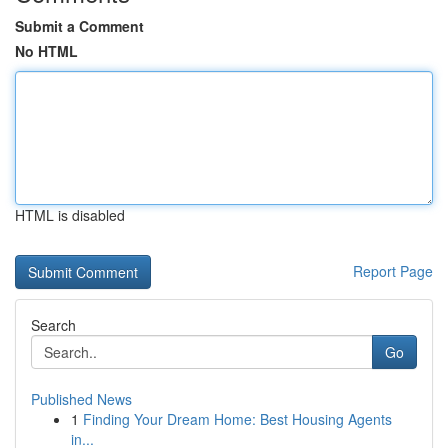
Submit a Comment
No HTML
HTML is disabled
Report Page
Search
Go
Published News
1
Finding Your Dream Home: Best Housing Agents
in...