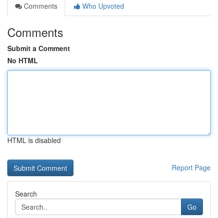
Comments
Who Upvoted
Comments
Submit a Comment
No HTML
HTML is disabled
Report Page
Search
Go