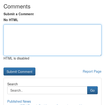
Comments
Submit a Comment
No HTML
HTML is disabled
Report Page
Search
Go
Published News