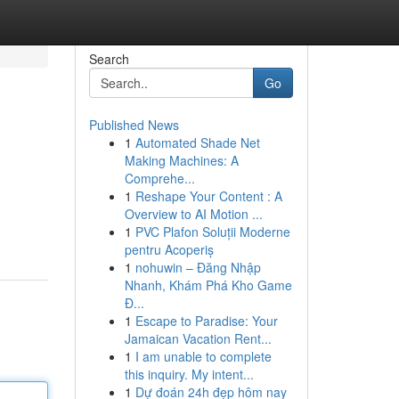
Search
Go
Published News
1
Automated Shade Net
Making Machines: A
Comprehe...
1
Reshape Your Content : A
Overview to AI Motion ...
1
PVC Plafon Soluții Moderne
pentru Acoperiș
1
nohuwin – Đăng Nhập
Nhanh, Khám Phá Kho Game
Đ...
1
Escape to Paradise: Your
Jamaican Vacation Rent...
1
I am unable to complete
this inquiry. My intent...
1
Dự đoán 24h đẹp hôm nay