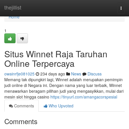
Home
thejillist
Togg
navi
Home
1
Situs Winnet Raja Taruhan
Online Terpercaya
owainrfje081025
234 days ago
News
Discuss
Memang tak dipungkiri lagi, Winnet adalah merupakan pemimpin
judi online di Negara ini. Dengan nama yang luar terbaik, Winnet
menawarkan beragam pilihan judi yang mengasyikkan, mulai dari
mesin slot hingga casino
https://tinyurl.com/amangacorspesial
Comments
Who Upvoted
Comments