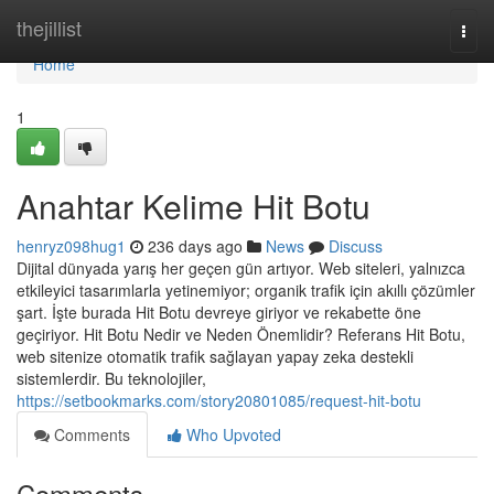
Home
thejillist
Togg
navi
Home
1
Anahtar Kelime Hit Botu
henryz098hug1
236 days ago
News
Discuss
Dijital dünyada yarış her geçen gün artıyor. Web siteleri, yalnızca
etkileyici tasarımlarla yetinemiyor; organik trafik için akıllı çözümler
şart. İşte burada Hit Botu devreye giriyor ve rekabette öne
geçiriyor. Hit Botu Nedir ve Neden Önemlidir? Referans Hit Botu,
web sitenize otomatik trafik sağlayan yapay zeka destekli
sistemlerdir. Bu teknolojiler,
https://setbookmarks.com/story20801085/request-hit-botu
Comments
Who Upvoted
Comments