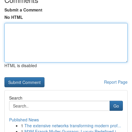
Submit a Comment
No HTML
HTML is disabled
Report Page
Search
Go
Published News
1
The extensive networks transforming modern prof...
1
M3M Franck Muller Gurgaon: Luxury Redefined i...