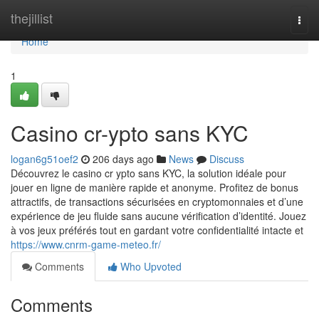
Home
thejillist
Togg
navi
Home
1
Casino cr-ypto sans KYC
logan6g51oef2
206 days ago
News
Discuss
Découvrez le casino cr ypto sans KYC, la solution idéale pour
jouer en ligne de manière rapide et anonyme. Profitez de bonus
attractifs, de transactions sécurisées en cryptomonnaies et d’une
expérience de jeu fluide sans aucune vérification d’identité. Jouez
à vos jeux préférés tout en gardant votre confidentialité intacte et
https://www.cnrm-game-meteo.fr/
Comments
Who Upvoted
Comments