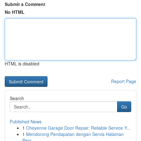
Submit a Comment
No HTML
HTML is disabled
Report Page
Search
Go
Published News
1
Cheyenne Garage Door Repair: Reliable Service Y...
1
Mendorong Pendapatan dengan Servis Halaman
Penj...