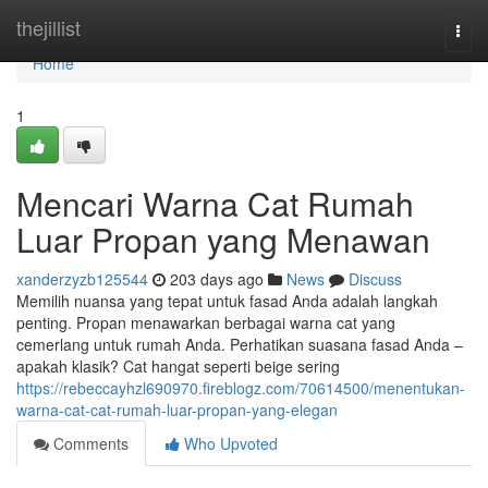
Home
thejillist
Togg
navi
Home
1
Mencari Warna Cat Rumah
Luar Propan yang Menawan
xanderzyzb125544
203 days ago
News
Discuss
Memilih nuansa yang tepat untuk fasad Anda adalah langkah
penting. Propan menawarkan berbagai warna cat yang
cemerlang untuk rumah Anda. Perhatikan suasana fasad Anda –
apakah klasik? Cat hangat seperti beige sering
https://rebeccayhzl690970.fireblogz.com/70614500/menentukan-
warna-cat-cat-rumah-luar-propan-yang-elegan
Comments
Who Upvoted